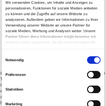
Wir verwenden Cookies, um Inhalte und Anzeigen zu
personalisieren, Funktionen für soziale Medien anbieten
zu können und die Zugriffe auf unsere Website zu
analysieren. Außerdem geben wir Informationen zu Ihrer
Verwendung unserer Website an unsere Partner für
soziale Medien, Werbung und Analysen weiter. Unsere
Partner führen diese Informationen möglicherweise mit
weiteren Daten zusammen, die Sie ihnen bereitgestellt
haben oder die sie im Rahmen Ihrer Nutzung der Dienste
Wie werden Teppiche in der
gesammelt haben.
Einwilligungsauswahl
Reinigung gewaschen?
Notwendig
Wir bieten Ihnen eine
transparente und professionelle
Präferenzen
Teppichreinigung
für Teppiche aller Art und Größe.
Wenn Sie uns Ihre Teppiche zur Reinigung übergeben,
Statistiken
erstellen wir zunächst ein genaues Protokoll und
dokumentieren Größe, Form, Flecken und
Beschädigungen. Anschließend wird der Teppich
Marketing