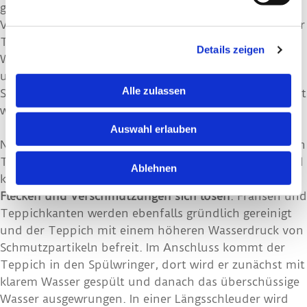
gründlich ausgeklopft, so dass grobe
Verschmutzungen entfernt werden. Danach weicht der
Teppich in kaltem Wasser mit einem milden
Details zeigen
Waschmittel ein. Zusätzlich sorgen kleine Luftblasen
und langsam rotierende Paddelkufen dafür, dass
Alle zulassen
Schmutz aus den Fasern gelöst und schonend entfernt
wird.
Auswahl erlauben
Nach der Vorwäsche folgt auch bei der professionellen
Teppichwäsche die Hauptwäsche. Weiche Bürsten und
Ablehnen
klares Wasser sorgen dafür, dass
selbst hartnäckige
Flecken und Verschmutzungen sich lösen
. Fransen und
Teppichkanten werden ebenfalls gründlich gereinigt
und der Teppich mit einem höheren Wasserdruck von
Schmutzpartikeln befreit. Im Anschluss kommt der
Teppich in den Spülwringer, dort wird er zunächst mit
klarem Wasser gespült und danach das überschüssige
Wasser ausgewrungen. In einer Längsschleuder wird